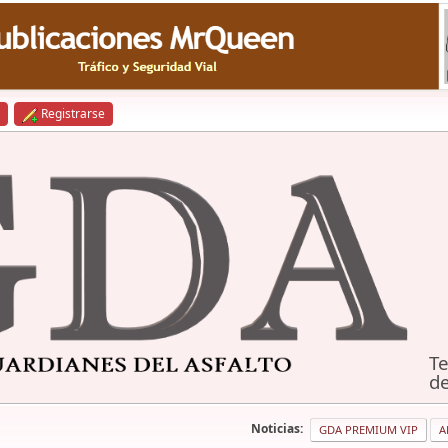
Registrarse
Te
de
Noticias:
GDA PREMIUM VIP
A