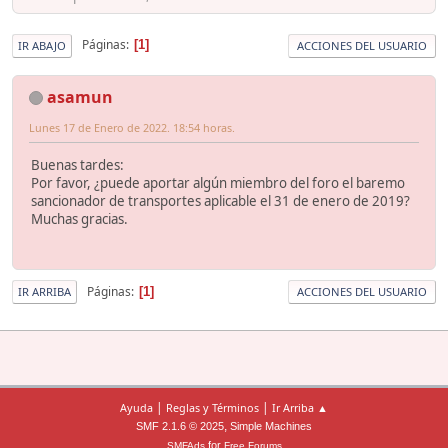
Páginas
1
IR ABAJO
ACCIONES DEL USUARIO
asamun
Lunes 17 de Enero de 2022. 18:54 horas.
Buenas tardes:
Por favor, ¿puede aportar algún miembro del foro el baremo
sancionador de transportes aplicable el 31 de enero de 2019?
Muchas gracias.
Páginas
1
IR ARRIBA
ACCIONES DEL USUARIO
|
|
Ayuda
Reglas y Términos
Ir Arriba ▲
,
SMF 2.1.6 © 2025
Simple Machines
for
SMFAds
Free Forums