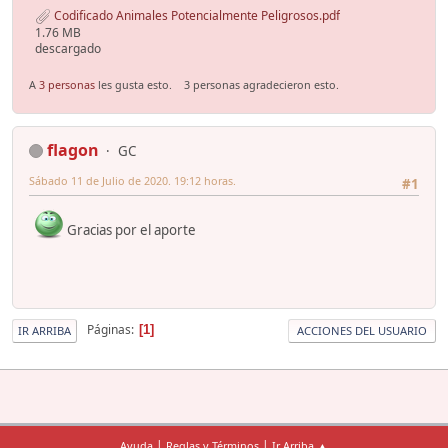
Codificado Animales Potencialmente Peligrosos.pdf
1.76 MB
descargado
A
3 personas
les gusta esto.
3 personas agradecieron esto.
flagon
GC
Sábado 11 de Julio de 2020. 19:12 horas.
#1
Gracias por el aporte
Páginas
1
IR ARRIBA
ACCIONES DEL USUARIO
|
|
Ayuda
Reglas y Términos
Ir Arriba ▲