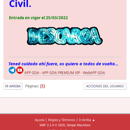
Civil.
Entrada en vigor el 25/03/2022
Tened cuidado ahí fuera, os quiero a todos de vuelta...
APP GDA
-
APP GDA PREMIUM VIP
-
WebAPP GDA
Páginas
1
IR ARRIBA
ACCIONES DEL USUARIO
|
|
Ayuda
Reglas y Términos
Ir Arriba ▲
,
SMF 2.1.6 © 2025
Simple Machines