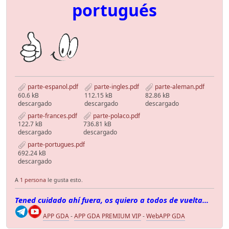
portugués
parte-espanol.pdf
parte-ingles.pdf
parte-aleman.pdf
60.6 kB
112.15 kB
82.86 kB
descargado
descargado
descargado
parte-frances.pdf
parte-polaco.pdf
122.7 kB
736.81 kB
descargado
descargado
parte-portugues.pdf
692.24 kB
descargado
A
1 persona
le gusta esto.
Tened cuidado ahí fuera, os quiero a todos de vuelta...
APP GDA
-
APP GDA PREMIUM VIP
-
WebAPP GDA