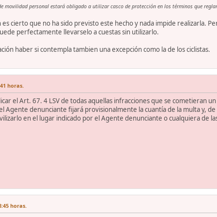
de movilidad personal estará obligado a utilizar casco de protección en los términos que reg
ón es cierto que no ha sido previsto este hecho y nada impide realizarla.
ede perfectamente llevarselo a cuestas sin utilizarlo.
ción haber si contempla tambien una excepción como la de los ciclistas.
:41 horas.
licar el Art. 67. 4 LSV de todas aquellas infracciones que se cometieran u
, el Agente denunciante fijará provisionalmente la cuantía de la multa y, 
vilizarlo en el lugar indicado por el Agente denunciante o cualquiera de l
8:45 horas.