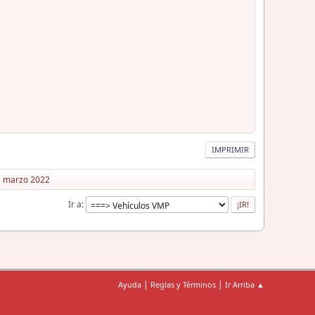
IMPRIMIR
21 marzo 2022
Ir a
|
|
Ayuda
Reglas y Términos
Ir Arriba ▲