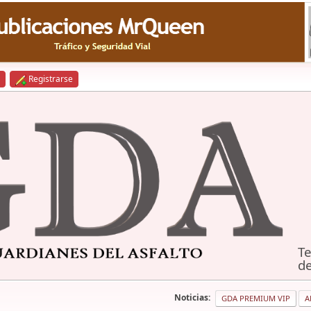
Registrarse
Te
de
Noticias:
GDA PREMIUM VIP
A