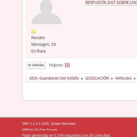
RESPUESTA DGT SOBRE US
Novato
Mensajes: 29
En línea
Páginas
1
IR ARRIBA
GDA.-Guardianes Del Asfalto
LEGISLACIÓN
Vehículos
►
►
►
,
SMF 2.1.6 © 2025
Simple Machines
for
SMFAds
Free Forums
Page generada en 0.100 segundos con 26 consultas.