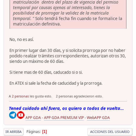
matriculación dentro del plazo de vigencia del permiso
temporal por causas ajenas al interesado, tienes la
posibilidad de prorrogar la validez de la matricula
temporal. "
Solo tendrá fecha fin cuando se formalice la
matriculación definitiva.
No, no es así.
En primer lugar dan 30 días, y si solicita prorroga por no haber
podido realizar trámites correspondientes, autorizan otros 30,
siendo un máximo de 60 días.
Si tiene mas de 60 días, caducado si o si.
En ATEX si sale la fecha de caducidad y la prorroga.
A
2 personas
les gusta esto.
2 personas agradecieron esto.
Tened cuidado ahí fuera, os quiero a todos de vuelta...
APP GDA
-
APP GDA PREMIUM VIP
-
WebAPP GDA
Páginas
1
IR ARRIBA
ACCIONES DEL USUARIO