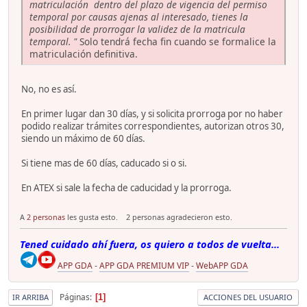
matriculación dentro del plazo de vigencia del permiso
temporal por causas ajenas al interesado, tienes la
posibilidad de prorrogar la validez de la matricula
temporal. "
Solo tendrá fecha fin cuando se formalice la
matriculación definitiva.
No, no es así.
En primer lugar dan 30 días, y si solicita prorroga por no haber
podido realizar trámites correspondientes, autorizan otros 30,
siendo un máximo de 60 días.
Si tiene mas de 60 días, caducado si o si.
En ATEX si sale la fecha de caducidad y la prorroga.
A
2 personas
les gusta esto.
2 personas agradecieron esto.
Tened cuidado ahí fuera, os quiero a todos de vuelta...
APP GDA
-
APP GDA PREMIUM VIP
-
WebAPP GDA
Páginas
1
IR ARRIBA
ACCIONES DEL USUARIO