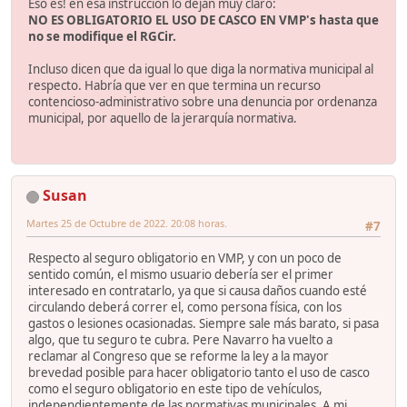
Eso es! en esa instrucción lo dejan muy claro:
NO ES OBLIGATORIO EL USO DE CASCO EN VMP's hasta que
no se modifique el RGCir.
Incluso dicen que da igual lo que diga la normativa municipal al
respecto. Habría que ver en que termina un recurso
contencioso-administrativo sobre una denuncia por ordenanza
municipal, por aquello de la jerarquía normativa.
Susan
Martes 25 de Octubre de 2022. 20:08 horas.
#7
Respecto al seguro obligatorio en VMP, y con un poco de
sentido común, el mismo usuario debería ser el primer
interesado en contratarlo, ya que si causa daños cuando esté
circulando deberá correr el, como persona física, con los
gastos o lesiones ocasionadas. Siempre sale más barato, si pasa
algo, que tu seguro te cubra. Pere Navarro ha vuelto a
reclamar al Congreso que se reforme la ley a la mayor
brevedad posible para hacer obligatorio tanto el uso de casco
como el seguro obligatorio en este tipo de vehículos,
independientemente de las normativas municipales. A mi