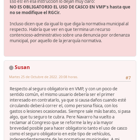
Eso es! en esa instrucción lo dejan muy claro:
NO ES OBLIGATORIO EL USO DE CASCO EN VMP's hasta que
no se modifique el RGCir.
Incluso dicen que da igual lo que diga la normativa municipal al
respecto. Habría que ver en que termina un recurso
contencioso-administrativo sobre una denuncia por ordenanza
municipal, por aquello de la jerarquía normativa.
Susan
Martes 25 de Octubre de 2022. 20:08 horas.
#7
Respecto al seguro obligatorio en VMP, y con un poco de
sentido común, el mismo usuario debería ser el primer
interesado en contratarlo, ya que si causa daños cuando esté
circulando deberá correr el, como persona física, con los
gastos o lesiones ocasionadas. Siempre sale más barato, si pasa
algo, que tu seguro te cubra. Pere Navarro ha vuelto a
reclamar al Congreso que se reforme la ley a la mayor
brevedad posible para hacer obligatorio tanto el uso de casco
como el seguro obligatorio en este tipo de vehículos,
independientemente de las normativas municipales. A mi