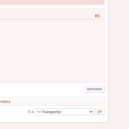
#3
IMPRIMIR
rretera
Ir a