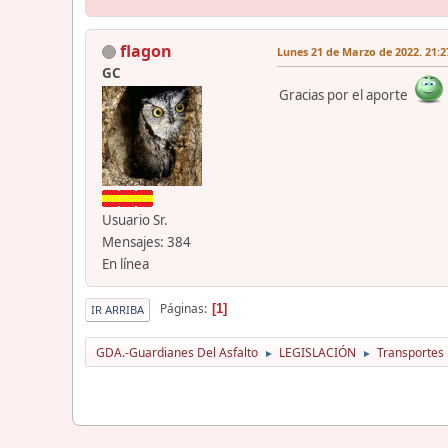
flagon
Lunes 21 de Marzo de 2022. 21:2
GC
Gracias por el aporte
Usuario Sr.
Mensajes: 384
En línea
Páginas
1
IR ARRIBA
GDA.-Guardianes Del Asfalto
LEGISLACIÓN
Transportes
►
►