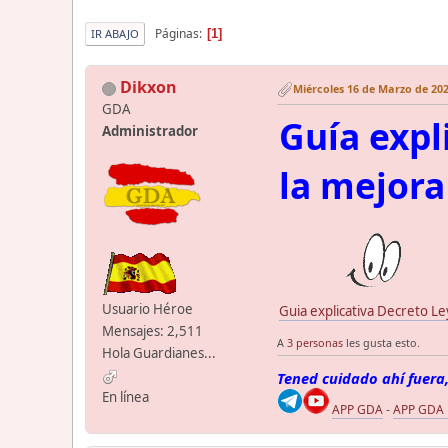
Páginas
1
IR ABAJO
Dikxon
Miércoles 16 de Marzo de 202
GDA
Guía expl
Administrador
la mejora
Usuario Héroe
Guia explicativa Decreto L
Mensajes: 2,511
A
3 personas
les gusta esto.
Hola Guardianes...
Tened cuidado ahí fuera,
En línea
APP GDA
-
APP GDA