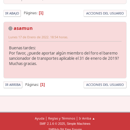
Páginas
1
IR ABAJO
ACCIONES DEL USUARIO
asamun
Lunes 17 de Enero de 2022. 18:54 horas.
Buenas tardes:
Por favor, ¿puede aportar algún miembro del foro el baremo
sancionador de transportes aplicable el 31 de enero de 2019?
Muchas gracias.
Páginas
1
IR ARRIBA
ACCIONES DEL USUARIO
|
|
Ayuda
Reglas y Términos
Ir Arriba ▲
,
SMF 2.1.6 © 2025
Simple Machines
for
SMFAds
Free Forums