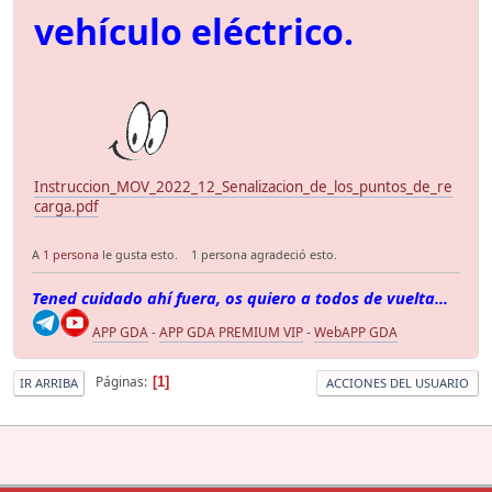
vehículo eléctrico.
Instruccion_MOV_2022_12_Senalizacion_de_los_puntos_de_re
carga.pdf
A
1 persona
le gusta esto.
1 persona agradeció esto.
Tened cuidado ahí fuera, os quiero a todos de vuelta...
APP GDA
-
APP GDA PREMIUM VIP
-
WebAPP GDA
Páginas
1
IR ARRIBA
ACCIONES DEL USUARIO