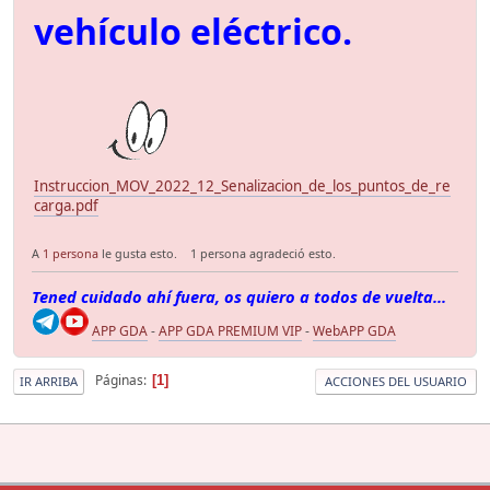
vehículo eléctrico.
Instruccion_MOV_2022_12_Senalizacion_de_los_puntos_de_re
carga.pdf
A
1 persona
le gusta esto.
1 persona agradeció esto.
Tened cuidado ahí fuera, os quiero a todos de vuelta...
APP GDA
-
APP GDA PREMIUM VIP
-
WebAPP GDA
Páginas
1
IR ARRIBA
ACCIONES DEL USUARIO