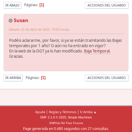
Páginas
1
IR ABAJO
ACCIONES DEL USUARIO
Susan
Sábado 23 de Abril de 2022. 19:02 horas.
Podéis aclararme, por favor, si ya se están tramitando las Bajas
temporales por 1 año? O aún no ha entrado en vigor?
En la web de la DGT ya lo han modificado.
Baja Temporal.
Gracias.
Páginas
1
IR ARRIBA
ACCIONES DEL USUARIO
|
|
Ayuda
Reglas y Términos
Ir Arriba ▲
,
SMF 2.1.6 © 2025
Simple Machines
for
SMFAds
Free Forums
Page generada en 0.480 segundos con 27 consultas.