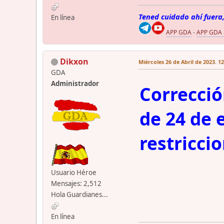
Tened cuidado ahí fuera,
En línea
APP GDA
-
APP GDA
Dikxon
Miércoles 26 de Abril de 2023. 1
GDA
Administrador
Correcció
de 24 de 
restricci
Usuario Héroe
Mensajes: 2,512
Hola Guardianes...
En línea