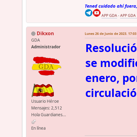
Tened cuidado ahí fuera,
APP GDA
-
APP GDA
Dikxon
Lunes 26 de Junio de 2023. 17:03
GDA
Resolució
Administrador
se modifi
enero, por
circulaci
Usuario Héroe
Mensajes: 2,512
Hola Guardianes...
En línea