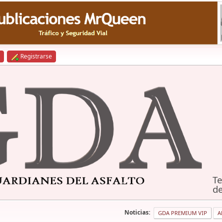
Registrarse
Te
de
Noticias:
GDA PREMIUM VIP
A