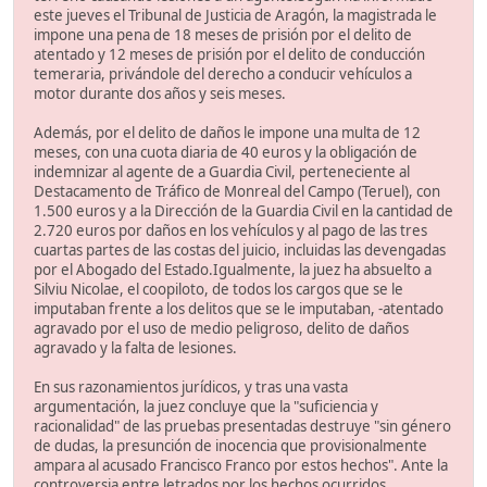
este jueves el Tribunal de Justicia de Aragón, la magistrada le
impone una pena de 18 meses de prisión por el delito de
atentado y 12 meses de prisión por el delito de conducción
temeraria, privándole del derecho a conducir vehículos a
motor durante dos años y seis meses.
Además, por el delito de daños le impone una multa de 12
meses, con una cuota diaria de 40 euros y la obligación de
indemnizar al agente de a Guardia Civil, perteneciente al
Destacamento de Tráfico de Monreal del Campo (Teruel), con
1.500 euros y a la Dirección de la Guardia Civil en la cantidad de
2.720 euros por daños en los vehículos y al pago de las tres
cuartas partes de las costas del juicio, incluidas las devengadas
por el Abogado del Estado.Igualmente, la juez ha absuelto a
Silviu Nicolae, el coopiloto, de todos los cargos que se le
imputaban frente a los delitos que se le imputaban, -atentado
agravado por el uso de medio peligroso, delito de daños
agravado y la falta de lesiones.
En sus razonamientos jurídicos, y tras una vasta
argumentación, la juez concluye que la "suficiencia y
racionalidad" de las pruebas presentadas destruye "sin género
de dudas, la presunción de inocencia que provisionalmente
ampara al acusado Francisco Franco por estos hechos". Ante la
controversia entre letrados por los hechos ocurridos,