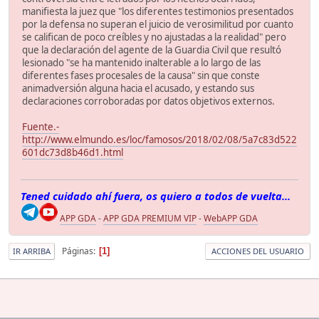
manifiesta la juez que "los diferentes testimonios presentados
por la defensa no superan el juicio de verosimilitud por cuanto
se califican de poco creíbles y no ajustadas a la realidad" pero
que la declaración del agente de la Guardia Civil que resultó
lesionado "se ha mantenido inalterable a lo largo de las
diferentes fases procesales de la causa" sin que conste
animadversión alguna hacia el acusado, y estando sus
declaraciones corroboradas por datos objetivos externos.
Fuente.-
http://www.elmundo.es/loc/famosos/2018/02/08/5a7c83d522
601dc73d8b46d1.html
Tened cuidado ahí fuera, os quiero a todos de vuelta...
APP GDA
-
APP GDA PREMIUM VIP
-
WebAPP GDA
Páginas
1
IR ARRIBA
ACCIONES DEL USUARIO