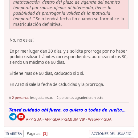
matriculación dentro del plazo de vigencia del permiso
temporal por causas ajenas al interesado, tienes la
posibilidad de prorrogar la validez de la matricula
temporal. "
Solo tendrá fecha fin cuando se formalice la
matriculación definitiva.
No, no es así.
En primer lugar dan 30 días, y si solicita prorroga por no haber
podido realizar trámites correspondientes, autorizan otros 30,
siendo un máximo de 60 días.
Si tiene mas de 60 días, caducado si o si.
En ATEX si sale la fecha de caducidad y la prorroga.
A
2 personas
les gusta esto.
2 personas agradecieron esto.
Tened cuidado ahí fuera, os quiero a todos de vuelta...
APP GDA
-
APP GDA PREMIUM VIP
-
WebAPP GDA
Páginas
1
IR ARRIBA
ACCIONES DEL USUARIO