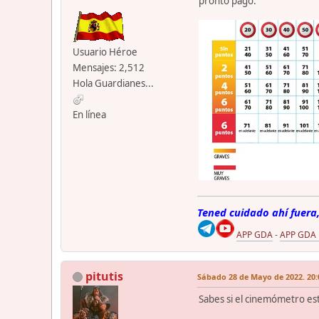
pronto pago.
Usuario Héroe
Mensajes: 2,512
Hola Guardianes...
En línea
Tened cuidado ahí fuera,
APP GDA
-
APP GDA
pitutis
Sábado 28 de Mayo de 2022. 20:
Sabes si el cinemómetro est