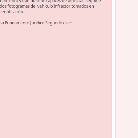
onamiento y que no sean capaces de detectar, seguir e
s dos fotogramas del vehículo infractor tomados en
dentificación.
n su Fundamento Jurídico Segundo dice: