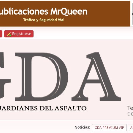
Registrarse
Te
de
Noticias:
GDA PREMIUM VIP
A