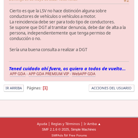
#2
Cierto es que la LSV no hace distinción alguna sobre
conductores de vehículos o vehículos a motor.
La reincidencia debe ser para todo tipo de conductores.
Se supone que DGT al tramitar denuncia, debe dar de alta a la
persona, independientemente que tenga permiso de
conducción o no.
Sería una buena consulta a realizar a DGT
Tened cuidado ahí fuera, os quiero a todos de vuelta...
APP GDA
-
APP GDA PREMIUM VIP
-
WebAPP GDA
Páginas
1
IR ARRIBA
ACCIONES DEL USUARIO
|
|
Ayuda
Reglas y Términos
Ir Arriba ▲
,
SMF 2.1.6 © 2025
Simple Machines
for
SMFAds
Free Forums