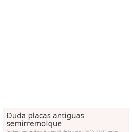
Duda placas antiguas
semirremolque
Iniciado por aruizco, Jueves 05 de Mayo de 2022. 21:32 horas.