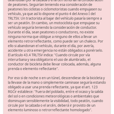
deambulan por la calzada o el arcén tendrían la consideración
de peatones. Seguirían teniendo esa consideración de
peatones los ciclistas o ciclomotoristas cuando empujasen su
vehículo, ya que así lo dispone el punto 4 del Anexo I del
TRLTSV. Un tractorista al bajar del vehículo pasaría siempre a
ser un peatón. En cambio, un motociclista que empujase su
vehículo seguiría teniendo la consideración de conductor.
Durante el día, sean peatones o conductores, no existe
ninguna norma que obligue a ninguno de ellos a llevar un
elemento retrorreflectante, como puede ser un chaleco. Por
ello si abandonan el vehículo, durante el día, por avería,
accidente u otra emergencia no están obligados a ponérselo.
El artículo 43.4 TRLTSV indica: "Cuando circule por vía
interurbana y sea obligatorio el uso de alumbrado, el
conductor de bicicleta debe llevar colocada, además, alguna
prenda o elemento reflectante".
Por eso si de noche o en un túnel, descendiese de la bicicleta y
la llevase de la mano o simplemente caminase seguiría estando
obligado a usar una prenda reflectante, ya que el art. 123
RGCir establece: "Fuera del poblado, entre el ocaso y la salida
del sol o en condiciones meteorológicas o ambientales que
disminuyan sensiblemente la visibilidad, todo peatón, cuando
circule por la calzada o el arcén, deberá ir provisto de un
elemento luminoso o retrorreflectante homologado".