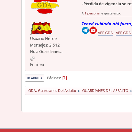
-Pérdida de vigencia se re
A
1 persona
le gusta esto.
Tened cuidado ahí fuera,
APP GDA
-
APP GDA
Usuario Héroe
Mensajes: 2,512
Hola Guardianes...
En línea
Páginas
1
IR ARRIBA
GDA.-Guardianes Del Asfalto
GUARDIANES DEL ASFALTO
►