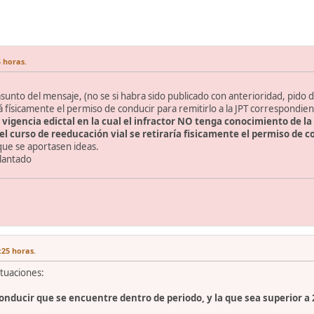
4 horas.
sunto del mensaje, (no se si habra sido publicado con anterioridad, pido d
á físicamente el permiso de conducir para remitirlo a la JPT correspondie
 vigencia edictal en la cual el infractor NO tenga conocimiento de la
el curso de reeducación vial se retiraría fisicamente el permiso de c
ue se aportasen ideas.
lantado
:25 horas.
ituaciones:
conducir que se encuentre dentro de periodo, y la que sea superior a 