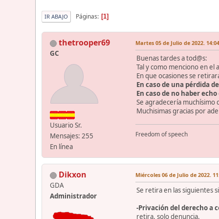
Páginas
1
IR ABAJO
thetrooper69
Martes 05 de Julio de 2022. 14:0
GC
Buenas tardes a tod@s:
Tal y como menciono en el a
En que ocasiones se retirar
En caso de una pérdida de
En caso de no haber echo 
Se agradecería muchísimo q
Muchisimas gracias por ade
Usuario Sr.
Freedom of speech
Mensajes: 255
En línea
Dikxon
Miércoles 06 de Julio de 2022. 11
GDA
Se retira en las siguientes s
Administrador
-Privación del derecho a 
retira, solo denuncia.