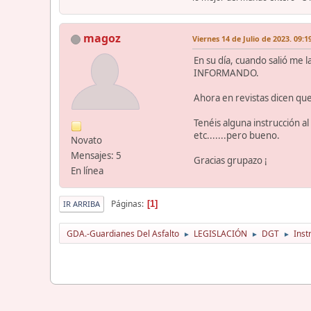
magoz
Viernes 14 de Julio de 2023. 09:1
En su día, cuando salió me l
INFORMANDO.
Ahora en revistas dicen que 
Tenéis alguna instrucción a
etc.......pero bueno.
Novato
Mensajes: 5
Gracias grupazo ¡
En línea
Páginas
1
IR ARRIBA
GDA.-Guardianes Del Asfalto
LEGISLACIÓN
DGT
Inst
►
►
►