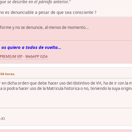
que se describe en el párrafo anterior
."
o es denunciable a pesar de que sea consciente ?
informe y no se denuncie, al menos de momento...
 os quiero a todos de vuelta...
 PREMIUM VIP
-
WebAPP GDA
:04 horas.
 en dicha orden que debe hacer uso del distintivo de VH, ha de ir con la m
 si podra hacer uso de la Matricula historica o no, teniendo la suya origin
-/O