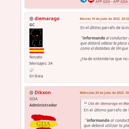
APP GDA
-
APP GDA
diemarago
Martes 19 de Julio de 2022. 20:3
GC
En el último parrafo de la in
"
informando
al conductor
que deberá utilizar la placa
como el distintivo de VH que 
Novato
¿Ha de entenderse que no e
Mensajes: 34
En línea
Dikxon
Miércoles 20 de Julio de 2022. 10
GDA
Cita de: diemarago en Mar
Administrador
En el último parrafo de 
"
informando
al conduc
que deberá utilizar la pl