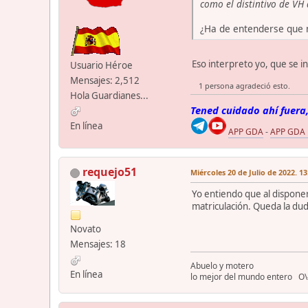
como el distintivo de VH 
¿Ha de entenderse que n
Eso interpreto yo, que se 
Usuario Héroe
Mensajes: 2,512
1 persona agradeció esto.
Hola Guardianes...
Tened cuidado ahí fuera,
En línea
APP GDA
-
APP GDA
requejo51
Miércoles 20 de Julio de 2022. 13
Yo entiendo que al disponer
matriculación. Queda la duda
Novato
Mensajes: 18
Abuelo y motero
En línea
lo mejor del mundo entero O\