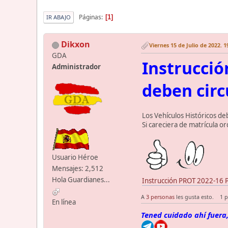
Páginas
1
IR ABAJO
Dikxon
Viernes 15 de Julio de 2022. 1
GDA
Instrucció
Administrador
deben circ
Los Vehículos Históricos deb
Si careciera de matrícula or
Usuario Héroe
Mensajes: 2,512
Hola Guardianes...
Instrucción PROT 2022-16 Pl
A
3 personas
les gusta esto.
1 p
En línea
Tened cuidado ahí fuera,