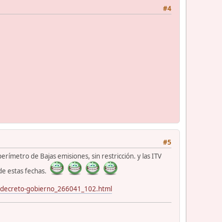
#4
#5
erímetro de Bajas emisiones, sin restricción. y las ITV
s de estas fechas.
un-decreto-gobierno_266041_102.html