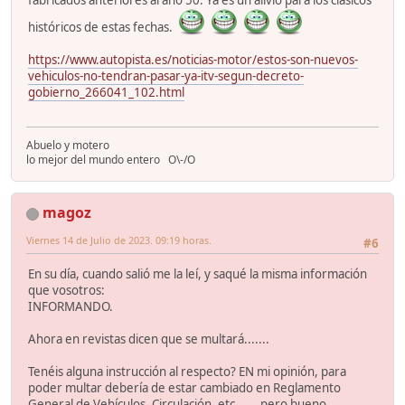
históricos de estas fechas.
https://www.autopista.es/noticias-motor/estos-son-nuevos-
vehiculos-no-tendran-pasar-ya-itv-segun-decreto-
gobierno_266041_102.html
Abuelo y motero
lo mejor del mundo entero O\-/O
magoz
Viernes 14 de Julio de 2023. 09:19 horas.
#6
En su día, cuando salió me la leí, y saqué la misma información
que vosotros:
INFORMANDO.
Ahora en revistas dicen que se multará.......
Tenéis alguna instrucción al respecto? EN mi opinión, para
poder multar debería de estar cambiado en Reglamento
General de Vehículos, Circulación, etc.......pero bueno.