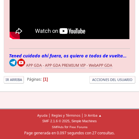
Tened cuidado ahí fuera, os quiero a todos de vuelta...
APP GDA
-
APP GDA PREMIUM VIP
-
WebAPP GDA
Páginas
1
IR ARRIBA
ACCIONES DEL USUARIO
|
|
Ayuda
Reglas y Términos
Ir Arriba ▲
,
SMF 2.1.6 © 2025
Simple Machines
for
SMFAds
Free Forums
Page generada en 0.097 segundos con 27 consultas.