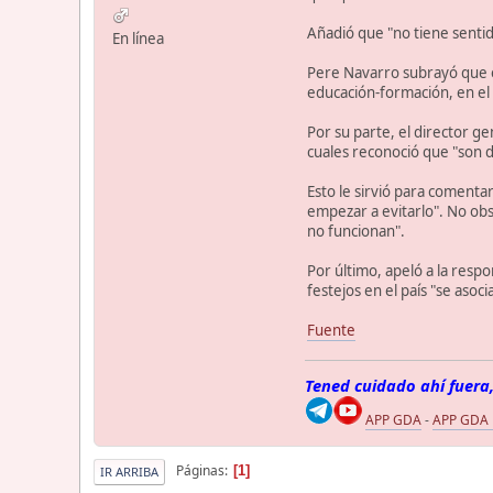
Añadió que "no tiene sentido
En línea
Pere Navarro subrayó que el
educación-formación, en el
Por su parte, el director g
cuales reconoció que "son d
Esto le sirvió para comenta
empezar a evitarlo". No ob
no funcionan".
Por último, apeló a la respo
festejos en el país "se asoc
Fuente
Tened cuidado ahí fuera,
APP GDA
-
APP GDA
Páginas
1
IR ARRIBA