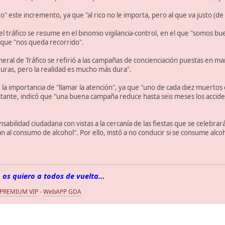
" este incremento, ya que "al rico no le importa, pero al que va justo (de 
 tráfico se resume en el binomio vigilancia-control, en el que "somos bue
 que "nos queda recorrido".
eneral de Tráfico se refirió a las campañas de concienciación puestas en m
uras, pero la realidad es mucho más dura".
r la importancia de "llamar la atención", ya que "uno de cada diez muertos
stante, indicó que "una buena campaña reduce hasta seis meses los accide
nsabilidad ciudadana con vistas a la cercanía de las fiestas que se celebr
ian al consumo de alcohol". Por ello, instó a no conducir si se consume alc
 os quiero a todos de vuelta...
 PREMIUM VIP
-
WebAPP GDA