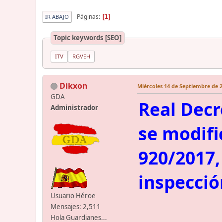
Páginas
1
IR ABAJO
Topic keywords [SEO]
ITV
RGVEH
Dikxon
Miércoles 14 de Septiembre de 2
GDA
Real Decr
Administrador
se modific
920/2017,
inspecció
Usuario Héroe
Mensajes: 2,511
Hola Guardianes...