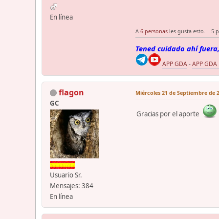
En línea
A
6 personas
les gusta esto.
5 
Tened cuidado ahí fuera,
APP GDA
-
APP GDA
flagon
Miércoles 21 de Septiembre de 2
GC
Gracias por el aporte
Usuario Sr.
Mensajes: 384
En línea