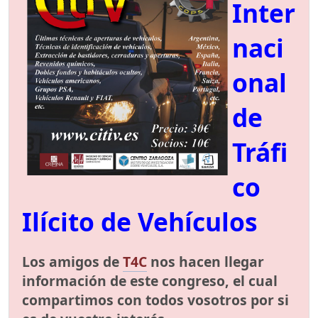
Inter
naci
onal
de
Tráfi
co
Ilícito de Vehículos
Los amigos de
T4C
nos hacen llegar
información de este congreso, el cual
compartimos con todos vosotros por si