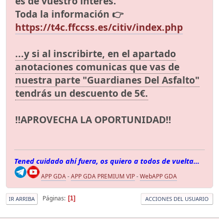
es de vuestro interés.
Toda la información 👉
https://t4c.ffccss.es/citiv/index.php
...y si al inscribirte, en el apartado
anotaciones comunicas que vas de
nuestra parte "Guardianes Del Asfalto"
tendrás un descuento de 5€.
‼️APROVECHA LA OPORTUNIDAD‼️
Tened cuidado ahí fuera, os quiero a todos de vuelta...
APP GDA
-
APP GDA PREMIUM VIP
-
WebAPP GDA
Páginas
1
IR ARRIBA
ACCIONES DEL USUARIO