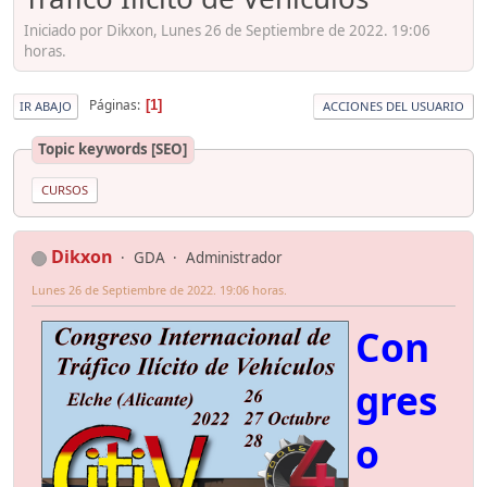
Iniciado por Dikxon, Lunes 26 de Septiembre de 2022. 19:06
horas.
Páginas
1
IR ABAJO
ACCIONES DEL USUARIO
Topic keywords [SEO]
CURSOS
Dikxon
GDA
Administrador
Lunes 26 de Septiembre de 2022. 19:06 horas.
Con
gres
o