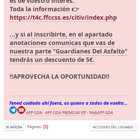
es de vuestro interés.
Toda la información 👉
https://t4c.ffccss.es/citiv/index.php
...y si al inscribirte, en el apartado
anotaciones comunicas que vas de
nuestra parte "Guardianes Del Asfalto"
tendrás un descuento de 5€.
‼️APROVECHA LA OPORTUNIDAD‼️
Tened cuidado ahí fuera, os quiero a todos de vuelta...
APP GDA
-
APP GDA PREMIUM VIP
-
WebAPP GDA
Páginas
1
IR ARRIBA
ACCIONES DEL USUARIO