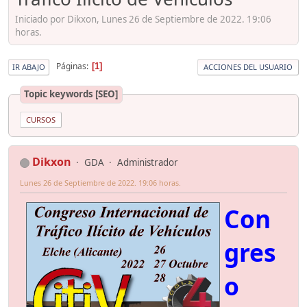
Iniciado por Dikxon, Lunes 26 de Septiembre de 2022. 19:06
horas.
Páginas
1
IR ABAJO
ACCIONES DEL USUARIO
Topic keywords [SEO]
CURSOS
Dikxon
GDA
Administrador
Lunes 26 de Septiembre de 2022. 19:06 horas.
Con
gres
o