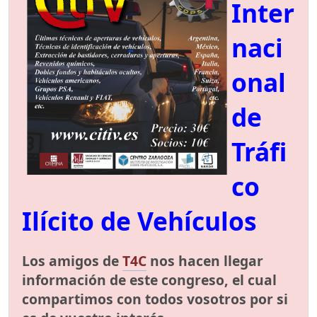
Inter
naci
onal
de
Tráfi
co
Ilícito de Vehículos
Los amigos de
T4C
nos hacen llegar
información de este congreso, el cual
compartimos con todos vosotros por si