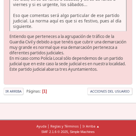
viernes y si es urgente, los sábados...
Eso que comentas será algo particular de ese partido
judicial. La norma aquí es que si es festivo, pues al día
siguiente.
Entiendo que perteneces a la agrupación de tráfico de la
Guardia Civil y debido a que tenéis que cubrir una demarcación
muy grande es normal que esa demarcación pertenezca a
diferentes partidos judiciales.
En mi caso como Policía Local sólo dependemos de un partido
judicial que en este caso la sede judicial es en nuestra localidad.
Este partido judicial abarca tres Ayuntamientos.
Páginas
1
IR ARRIBA
ACCIONES DEL USUARIO
|
|
Ayuda
Reglas y Términos
Ir Arriba ▲
,
SMF 2.1.6 © 2025
Simple Machines