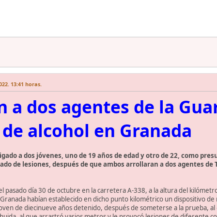
22. 13:41 horas.
n a dos agentes de la Guar
 de alcohol en Granada
tigado a dos jóvenes, uno de 19 años de edad y otro de 22, como pre
ltado de lesiones, después de que ambos arrollaran a dos agentes de 
 el pasado día 30 de octubre en la carretera A-338, a la altura del kilómet
 Granada habían establecido en dicho punto kilométrico un dispositivo de
 joven de diecinueve años detenido, después de someterse a la prueba, al
su huida, al que arrastró varios metros y le provocó lesiones de diferente 