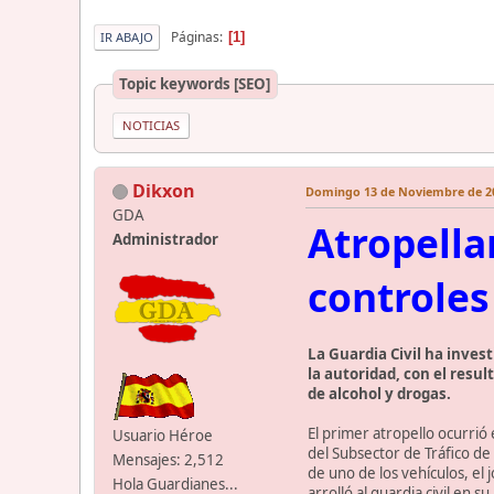
Páginas
1
IR ABAJO
Topic keywords [SEO]
NOTICIAS
Dikxon
Domingo 13 de Noviembre de 20
GDA
Atropella
Administrador
controles
La Guardia Civil ha inves
la autoridad, con el resu
de alcohol y drogas.
El primer atropello ocurrió
Usuario Héroe
del Subsector de Tráfico de
Mensajes: 2,512
de uno de los vehículos, el
Hola Guardianes...
arrolló al guardia civil en 