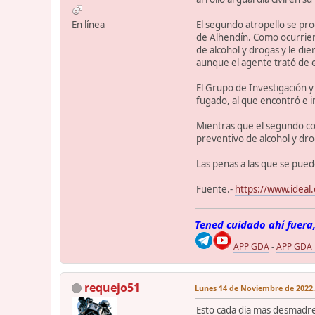
En línea
El segundo atropello se prod
de Alhendín. Como ocurriera
de alcohol y drogas y le die
aunque el agente trató de es
El Grupo de Investigación y 
fugado, al que encontró e i
Mientras que el segundo co
preventivo de alcohol y drog
Las penas a las que se pued
Fuente.-
https://www.ideal
Tened cuidado ahí fuera,
APP GDA
-
APP GDA
requejo51
Lunes 14 de Noviembre de 2022.
Esto cada dia mas desmadre