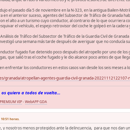
ujo el pasado día 5 de noviembre en la N-323, en la antigua Bailen-Motril,
 en el anterior suceso, agentes del Subsector de Tráfico de Granada hab
ron el alto a un turismo cuyo conductor, al contrario de lo que ocurriera co
quivar el vehículo, el espejo retrovisor del coche le golpeó en la cadera y
Análisis de Tráfico del Subsector de Tráfico de la Guardia Civil de Granada 
nvestigó una semana más tarde después de averiguar que no conducía su c
nductor fugado fue detenido poco después del atropello por uno de los gu
as, que salió tras el coche fugado y le dio alcance poco antes de que llega
en enfrentar los conductores en estos casos van desde los seis meses a lo
.es/granada/atropellan-agentes-guardia-civil-granada-20221112122107-n
 os quiero a todos de vuelta...
 PREMIUM VIP
-
WebAPP GDA
 10:51 horas.
, y nosotros menos protegidos ante la delincuencia, para que nos dan un