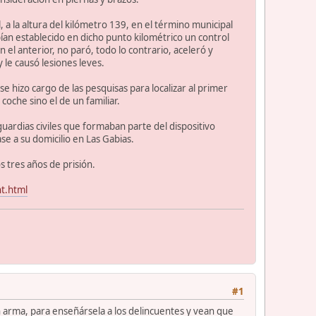
 a la altura del kilómetro 139, en el término municipal
ían establecido en dicho punto kilométrico un control
n el anterior, no paró, todo lo contrario, aceleró y
 le causó lesiones leves.
se hizo cargo de las pesquisas para localizar al primer
oche sino el de un familiar.
ardias civiles que formaban parte del dispositivo
se a su domicilio en Las Gabias.
s tres años de prisión.
t.html
#1
 arma, para enseñársela a los delincuentes y vean que