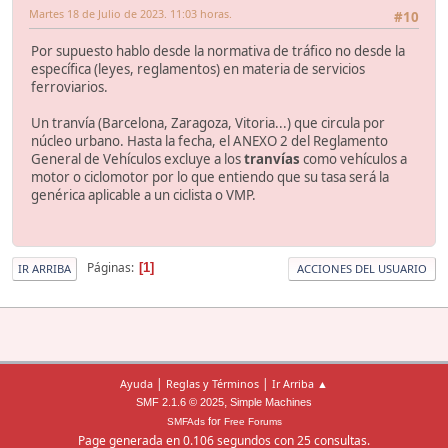
Martes 18 de Julio de 2023. 11:03 horas.
#10
Por supuesto hablo desde la normativa de tráfico no desde la
específica (leyes, reglamentos) en materia de servicios
ferroviarios.
Un tranvía (Barcelona, Zaragoza, Vitoria...) que circula por
núcleo urbano. Hasta la fecha, el ANEXO 2 del Reglamento
General de Vehículos excluye a los
tranvías
como vehículos a
motor o ciclomotor por lo que entiendo que su tasa será la
genérica aplicable a un ciclista o VMP.
Páginas
1
IR ARRIBA
ACCIONES DEL USUARIO
|
|
Ayuda
Reglas y Términos
Ir Arriba ▲
,
SMF 2.1.6 © 2025
Simple Machines
for
SMFAds
Free Forums
Page generada en 0.106 segundos con 25 consultas.