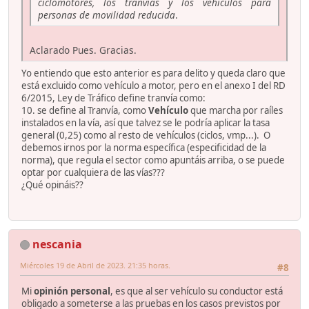
ciclomotores, los tranvías y los vehículos para
personas de movilidad reducida
.
Aclarado Pues. Gracias.
Yo entiendo que esto anterior es para delito y queda claro que
está excluido como vehículo a motor, pero en el anexo I del RD
6/2015, Ley de Tráfico define tranvía como:
10. se define al Tranvía, como
Vehículo
que marcha por raíles
instalados en la vía, así que talvez se le podría aplicar la tasa
general (0,25) como al resto de vehículos (ciclos, vmp...). O
debemos irnos por la norma específica (especificidad de la
norma), que regula el sector como apuntáis arriba, o se puede
optar por cualquiera de las vías???
¿Qué opináis??
nescania
Miércoles 19 de Abril de 2023. 21:35 horas.
#8
Mi
opinión personal
, es que al ser vehículo su conductor está
obligado a someterse a las pruebas en los casos previstos por