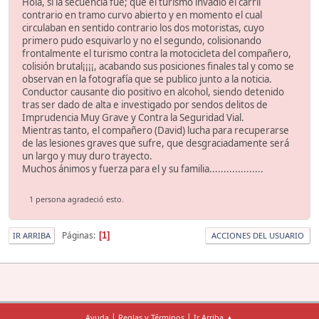
Hola, si la secuencia fue; que el turismo invadió el carril
contrario en tramo curvo abierto y en momento el cual
circulaban en sentido contrario los dos motoristas, cuyo
primero pudo esquivarlo y no el segundo, colisionando
frontalmente el turismo contra la motocicleta del compañero,
colisión brutal¡¡¡¡, acabando sus posiciones finales tal y como se
observan en la fotografía que se publico junto a la noticia.
Conductor causante dio positivo en alcohol, siendo detenido
tras ser dado de alta e investigado por sendos delitos de
Imprudencia Muy Grave y Contra la Seguridad Vial.
Mientras tanto, el compañero (David) lucha para recuperarse
de las lesiones graves que sufre, que desgraciadamente será
un largo y muy duro trayecto.
Muchos ánimos y fuerza para el y su familia...................
1 persona agradeció esto.
Páginas
1
IR ARRIBA
ACCIONES DEL USUARIO
|
|
Ayuda
Reglas y Términos
Ir Arriba ▲