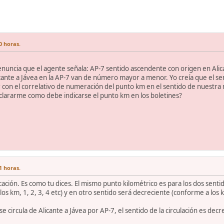
0 horas.
enuncia que el agente señala: AP-7 sentido ascendente con origen en Alica
cante a Jávea en la AP-7 van de número mayor a menor. Yo creía que el se
 con el correlativo de numeración del punto km en el sentido de nuestra
aclararme como debe indicarse el punto km en los boletines?
1 horas.
ación. Es como tu dices. El mismo punto kilométrico es para los dos senti
os km, 1, 2, 3, 4 etc) y en otro sentido será decreciente (conforme a los km
se circula de Alicante a Jávea por AP-7, el sentido de la circulación es decr