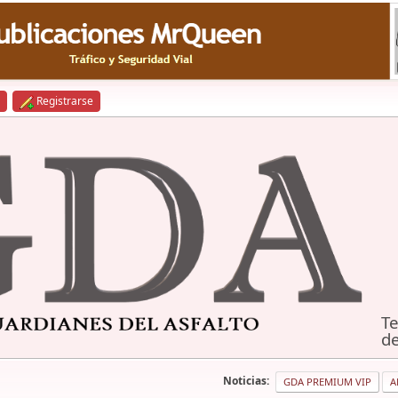
Registrarse
Te
de
Noticias:
GDA PREMIUM VIP
A