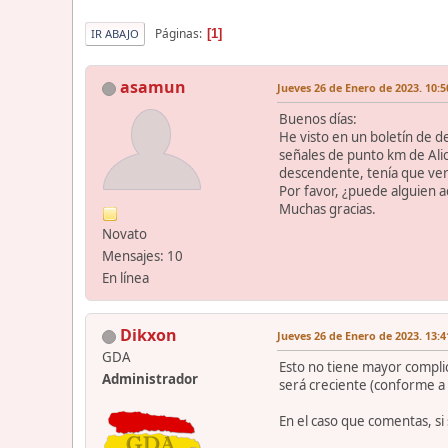
Páginas
1
IR ABAJO
asamun
Jueves 26 de Enero de 2023. 10:5
Buenos días:
He visto en un boletín de d
señales de punto km de Ali
descendente, tenía que ver
Por favor, ¿puede alguien 
Muchas gracias.
Novato
Mensajes: 10
En línea
Dikxon
Jueves 26 de Enero de 2023. 13:4
GDA
Esto no tiene mayor complic
Administrador
será creciente (conforme a l
En el caso que comentas, si 