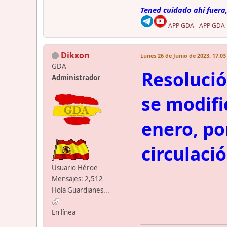
Tened cuidado ahí fuera,
APP GDA
-
APP GDA
Dikxon
Lunes 26 de Junio de 2023. 17:03
GDA
Resolució
Administrador
se modifi
enero, por
circulaci
Usuario Héroe
Mensajes: 2,512
Hola Guardianes...
En línea