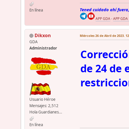
Tened cuidado ahí fuera,
En línea
APP GDA
-
APP GDA
Dikxon
Miércoles 26 de Abril de 2023. 1
GDA
Administrador
Correcció
de 24 de 
restricci
Usuario Héroe
Mensajes: 2,512
Hola Guardianes...
En línea