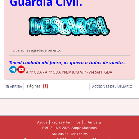
Guardia Civil.
2 personas agradecieron esto.
Tened cuidado ahí fuera, os quiero a todos de vuelta...
APP GDA
-
APP GDA PREMIUM VIP
-
WebAPP GDA
Páginas
1
IR ARRIBA
ACCIONES DEL USUARIO
|
|
Ayuda
Reglas y Términos
Ir Arriba ▲
,
SMF 2.1.6 © 2025
Simple Machines
for
SMFAds
Free Forums