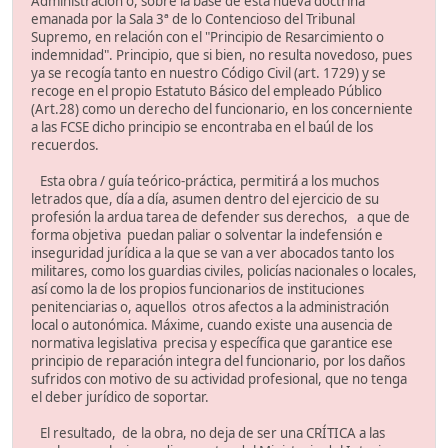
Administración o, sobre la base de esta nueva doctrina
emanada por la Sala 3ª de lo Contencioso del Tribunal
Supremo, en relación con el "Principio de Resarcimiento o
indemnidad". Principio, que si bien, no resulta novedoso, pues
ya se recogía tanto en nuestro Código Civil (art. 1729) y se
recoge en el propio Estatuto Básico del empleado Público
(Art.28) como un derecho del funcionario, en los concerniente
a las FCSE dicho principio se encontraba en el baúl de los
recuerdos.
Esta obra / guía teórico-práctica, permitirá a los muchos
letrados que, día a día, asumen dentro del ejercicio de su
profesión la ardua tarea de defender sus derechos, a que de
forma objetiva puedan paliar o solventar la indefensión e
inseguridad jurídica a la que se van a ver abocados tanto los
militares, como los guardias civiles, policías nacionales o locales,
así como la de los propios funcionarios de instituciones
penitenciarias o, aquellos otros afectos a la administración
local o autonómica. Máxime, cuando existe una ausencia de
normativa legislativa precisa y específica que garantice ese
principio de reparación integra del funcionario, por los daños
sufridos con motivo de su actividad profesional, que no tenga
el deber jurídico de soportar.
El resultado, de la obra, no deja de ser una CRÍTICA a las