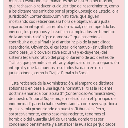
muchas resoluciones dimanantes del Ministerio del Interior,
que rechazan o reducen cualquier tipo de resarcimiento, como
a los dictámenes emitidos por el propio Consejo de Estado, o la
Jurisdicción Contencioso-Administrativa, que siguen
mostrando sus reticencias a la hora de objetivar, una justa
reparación integral. La regulación actual, no ha impedido las
inercias, los prejuicios y los sofismas empleados, en beneficio
de la administración "pro domo sua", que ha venido a
contribuir a que al final rija el antiprincipio de la parcialidad
resarcitoria. Obviando, el carácter orientativo (sin utilizarlo
como base jurídico-valorativa exclusiva y excluyente) del
sistema legal valorativo del propio Baremo de accidentes de
Tráfico, que permite vertebrar y objetivar una justa reparación
integral y que tan buenos resultados ha dado en otras
jurisdicciones, como la Civil, la Penal o la Social.
Esta reticencia de la Administración, al amparo de distintos
sofismas o en base a una laguna normativa, tras la reciente
doctrina emanada por la Sala 3ª (Contencioso-Administrativo)
de nuestro Tribunal Supremo, en relación con el "principio de
indemnidad" parecía haber solventado la controversia jurídica
que se venía produciendo en nuestro Tribunales. Pero,
sorpresivamente, como caso más reciente, tenemos el
homicidio del Guardia Civil de Granada, donde tras ser
condenado penalmente y a satisfacer la RC a los perjudicados