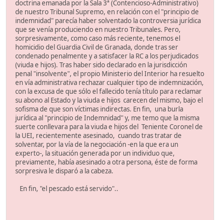
doctrina emanada por la Sala 3ª (Contencioso-Administrativo)
de nuestro Tribunal Supremo, en relación con el "principio de
indemnidad" parecía haber solventado la controversia jurídica
que se venía produciendo en nuestro Tribunales. Pero,
sorpresivamente, como caso más reciente, tenemos el
homicidio del Guardia Civil de Granada, donde tras ser
condenado penalmente y a satisfacer la RC a los perjudicados
(viuda e hijos). Tras haber sido declarado en la jurisdicción
penal "insolvente", el propio Ministerio del Interior ha resuelto
en vía administrativa rechazar cualquier tipo de indemnización,
con la excusa de que sólo el fallecido tenía título para reclamar
su abono al Estado y la viuda e hijos carecen del mismo, bajo el
sofisma de que son víctimas indirectas. En fin, una burla
jurídica al "principio de Indemnidad" y, me temo que la misma
suerte conllevara para la viuda e hijos del Teniente Coronel de
la UEI, recientemente asesinado, cuando tras tratar de
solventar, por la vía de la negociación -en la que era un
experto-, la situación generada por un individuo que,
previamente, había asesinado a otra persona, éste de forma
sorpresiva le disparó a la cabeza.
En fin, "el pescado está servido"..