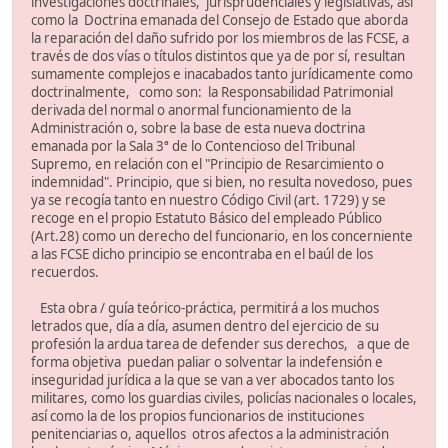
investigaciones doctrinales, jurisprudenciales y legislativas, así
como la Doctrina emanada del Consejo de Estado que aborda
la reparación del daño sufrido por los miembros de las FCSE, a
través de dos vías o títulos distintos que ya de por sí, resultan
sumamente complejos e inacabados tanto jurídicamente como
doctrinalmente, como son: la Responsabilidad Patrimonial
derivada del normal o anormal funcionamiento de la
Administración o, sobre la base de esta nueva doctrina
emanada por la Sala 3ª de lo Contencioso del Tribunal
Supremo, en relación con el "Principio de Resarcimiento o
indemnidad". Principio, que si bien, no resulta novedoso, pues
ya se recogía tanto en nuestro Código Civil (art. 1729) y se
recoge en el propio Estatuto Básico del empleado Público
(Art.28) como un derecho del funcionario, en los concerniente
a las FCSE dicho principio se encontraba en el baúl de los
recuerdos.
Esta obra / guía teórico-práctica, permitirá a los muchos
letrados que, día a día, asumen dentro del ejercicio de su
profesión la ardua tarea de defender sus derechos, a que de
forma objetiva puedan paliar o solventar la indefensión e
inseguridad jurídica a la que se van a ver abocados tanto los
militares, como los guardias civiles, policías nacionales o locales,
así como la de los propios funcionarios de instituciones
penitenciarias o, aquellos otros afectos a la administración