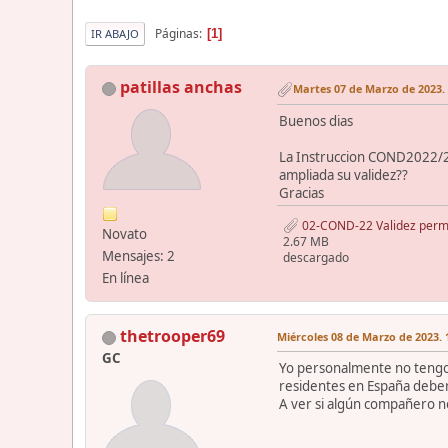
Páginas
1
IR ABAJO
patillas anchas
Martes 07 de Marzo de 2023. 
Buenos dias
La Instruccion COND2022/2, 
ampliada su validez??
Gracias
02-COND-22 Validez permi
Novato
2.67 MB
Mensajes: 2
descargado
En línea
thetrooper69
Miércoles 08 de Marzo de 2023. 
GC
Yo personalmente no tengo 
residentes en España deber
A ver si algún compañero n