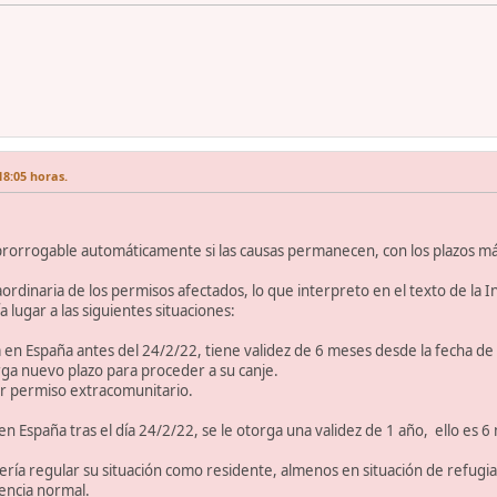
18:05 horas.
prorrogable automáticamente si las causas permanecen, con los plazos má
raordinaria de los permisos afectados, lo que interpreto en el texto de la 
 lugar a las siguientes situaciones:
a en España antes del 24/2/22, tiene validez de 6 meses desde la fecha d
orga nuevo plazo para proceder a su canje.
r permiso extracomunitario.
 en España tras el día 24/2/22, se le otorga una validez de 1 año, ello es
ría regular su situación como residente, almenos en situación de refugiado,
encia normal.