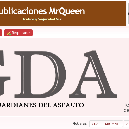
Registrarse
Te
de
Noticias:
GDA PREMIUM VIP
A