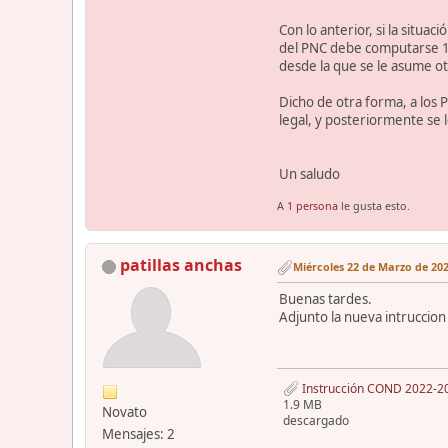
Con lo anterior, si la situ
del PNC debe computarse 1 
desde la que se le asume o
Dicho de otra forma, a los 
legal, y posteriormente se l
Un saludo
A
1 persona
le gusta esto.
patillas anchas
Miércoles 22 de Marzo de 202
Buenas tardes.
Adjunto la nueva intruccion
Instrucción COND 2022-20, 
1.9 MB
Novato
descargado
Mensajes: 2