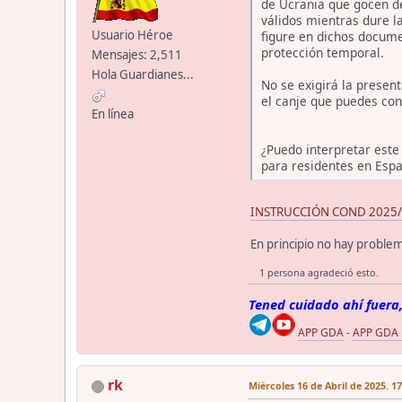
de Ucrania que gocen de
válidos mientras dure l
Usuario Héroe
figure en dichos docume
protección temporal.
Mensajes: 2,511
Hola Guardianes...
No se exigirá la presen
el canje que puedes con
En línea
¿Puedo interpretar este
para residentes en Esp
INSTRUCCIÓN COND 2025/3.- 
En principio no hay proble
1 persona agradeció esto.
Tened cuidado ahí fuera,
APP GDA
-
APP GDA
rk
Miércoles 16 de Abril de 2025. 1