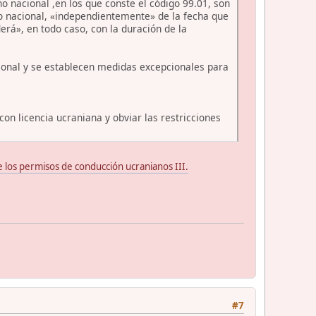
 nacional ,en los que conste el código 99.01, son
ho nacional, «independientemente» de la fecha que
rá», en todo caso, con la duración de la
cional y se establecen medidas excepcionales para
on licencia ucraniana y obviar las restricciones
 los permisos de conducción ucranianos III.
#7