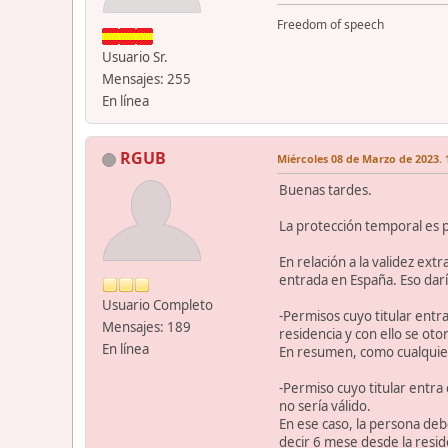
Freedom of speech
Usuario Sr.
Mensajes: 255
En línea
RGUB
Miércoles 08 de Marzo de 2023. 
Buenas tardes.
La protección temporal es 
En relación a la validez ext
entrada en España. Eso daría
Usuario Completo
-Permisos cuyo titular entr
Mensajes: 189
residencia y con ello se ot
En línea
En resumen, como cualquie
-Permiso cuyo titular entra
no sería válido.
En ese caso, la persona debe
decir 6 mese desde la resid