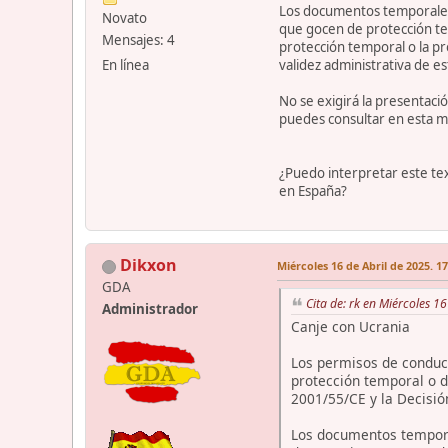
Los documentos temporales
Novato
que gocen de protección tem
Mensajes: 4
protección temporal o la p
En línea
validez administrativa de e
No se exigirá la presentaci
puedes consultar en esta m
¿Puedo interpretar este tex
en España?
Dikxon
Miércoles 16 de Abril de 2025. 1
GDA
Cita de: rk en Miércoles 1
Administrador
Canje con Ucrania
Los permisos de conducc
protección temporal o d
2001/55/CE y la Decisió
Los documentos tempora