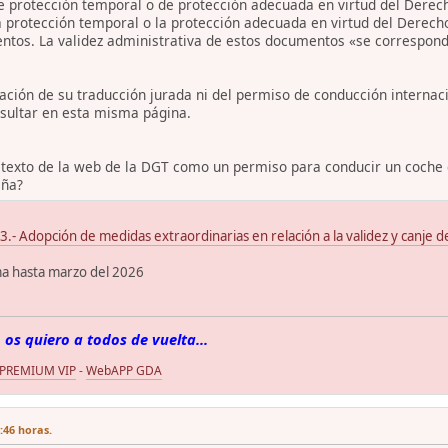
 protección temporal o de protección adecuada en virtud del Derecho
a protección temporal o la protección adecuada en virtud del Derec
ntos. La validez administrativa de estos documentos «se corresponde
tación de su traducción jurada ni del permiso de conducción interna
sultar en esta misma página.
 texto de la web de la DGT como un permiso para conducir un coche c
aña?
Adopción de medidas extraordinarias en relación a la validez y canje de
ma hasta marzo del 2026
 os quiero a todos de vuelta...
 PREMIUM VIP
-
WebAPP GDA
7:46 horas.