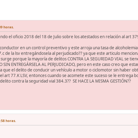
39 horas.
do el oficio 2018 del 18 de Julio sobre los atestados en relación al art 37
 conductor en un control preventivo y este arroja una tasa de alcoholemia p
7.c de la lsv entregándosela al perjudicado?? ya que este articulo menc
surge porque la mayoría de delitos CONTRA LA SEGURIDAD VIAL se tiene
 SIN ENTREGÁRSELA AL PERJUDICADO, pero en este caso creo que esta
 que el delito de conducir un vehículo a motor o ciclomotor sin haber ob
el art 77.K LSV, entonces cuando se acomete este suceso se le entrega bo
delito contra la seguridad vial 384.3?? SE HACE LA MISMA GESTIÓN??
:58 horas.