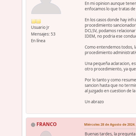
En mi opinion aunque tenemo
enfocamos lo que tratas de
En los casos donde hay infra
procedimiento sancionador de
Usuario Jr
DCLSV, podamos relacionarlo
Mensajes: 53
IDEM, no podria ese conduct
En línea
Como entendemos todos, la i
procedimiento administrativ
Una pequeña aclaracion, esto
otro procedimiento, ya que 
Por lo tanto y como resumen
sancion hasta que no termine
al juzgado en cuestion de l
Un abrazo
FRANCO
Miércoles 28 de Agosto de 2024.
Buenas tardes, la pregunta n