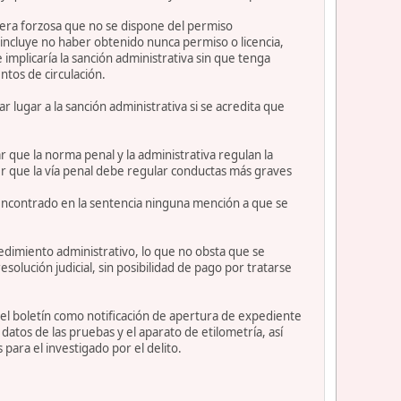
anera forzosa que no se dispone del permiso
incluye no haber obtenido nunca permiso o licencia,
implicaría la sanción administrativa sin que tenga
tos de circulación.
r lugar a la sanción administrativa si se acredita que
ar que la norma penal y la administrativa regulan la
er que la vía penal debe regular conductas más graves
 encontrado en la sentencia ninguna mención a que se
cedimiento administrativo, lo que no obsta que se
olución judicial, sin posibilidad de pago por tratarse
 del boletín como notificación de apertura de expediente
datos de las pruebas y el aparato de etilometría, así
ara el investigado por el delito.