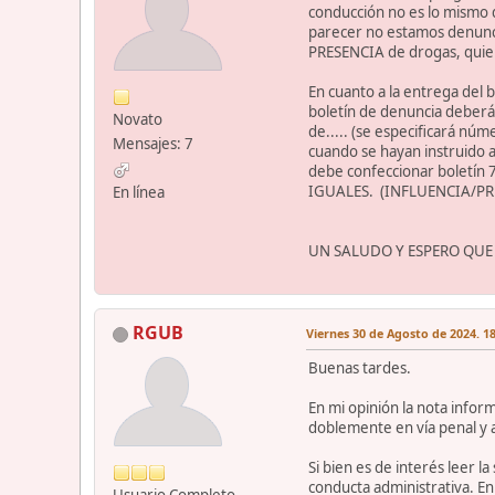
conducción no es lo mismo q
parecer no estamos denunci
PRESENCIA de drogas, quier
En cuanto a la entrega del
boletín de denuncia deberá 
Novato
de..... (se especificará núm
Mensajes: 7
cuando se hayan instruido a
debe confeccionar boletín
IGUALES. (INFLUENCIA/PR
En línea
UN SALUDO Y ESPERO QUE
RGUB
Viernes 30 de Agosto de 2024. 18
Buenas tardes.
En mi opinión la nota inform
doblemente en vía penal y a
Si bien es de interés leer l
conducta administrativa. En