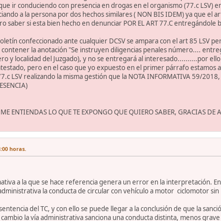
ue ir conduciendo con presencia en drogas en el organismo (77.c LSV) en
ando a la persona por dos hechos similares ( NON BIS IDEM) ya que el art
o saber si esta bien hecho en denunciar POR EL ART 77.C entregándole bo
 boletín confeccionado ante cualquier DCSV se ampara con el art 85 LSV p
contener la anotación "Se instruyen diligencias penales número.... entre
ero y localidad del Juzgado), y no se entregará al interesado..........por 
testado, pero en el caso que yo expuesto en el primer párrafo estamos an
 77.c LSV realizando la misma gestión que la NOTA INFORMATIVA 59/2
ESENCIA)
 ME ENTIENDAS LO QUE TE EXPONGO QUE QUIERO SABER, GRACIAS DE
:00 horas.
ativa a la que se hace referencia genera un error en la interpretación. En
dministrativa la conducta de circular con vehículo a motor ciclomotor sin
a sentencia del TC, y con ello se puede llegar a la conclusión de que la san
 cambio la vía administrativa sanciona una conducta distinta, menos grav