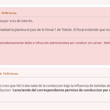
 19:08 horas.
a por si es de interés.
nalidad la plantea el Juez de lo Penal 1 de Toledo. El fiscal entiende que n
multaneamente delito e infracción administrativa por conducir sin carnet - I
. 13:03 horas.
is creo que NO trata nada de la conduccion bajo la influencia de bebidas a
duccion "
careciendo del correspondiente permiso de conduccion por 