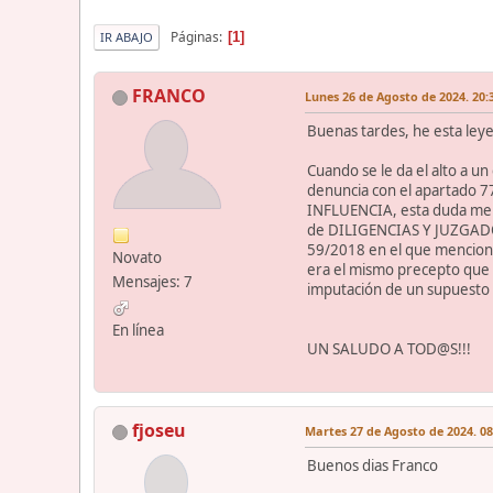
Páginas
1
IR ABAJO
FRANCO
Lunes 26 de Agosto de 2024. 20:
Buenas tardes, he esta leyen
Cuando se le da el alto a un
denuncia con el apartado 7
INFLUENCIA, esta duda me 
de DILIGENCIAS Y JUZGADO
59/2018 en el que menciona
Novato
era el mismo precepto que 
Mensajes: 7
imputación de un supuesto 
En línea
UN SALUDO A TOD@S!!!
fjoseu
Martes 27 de Agosto de 2024. 08
Buenos dias Franco