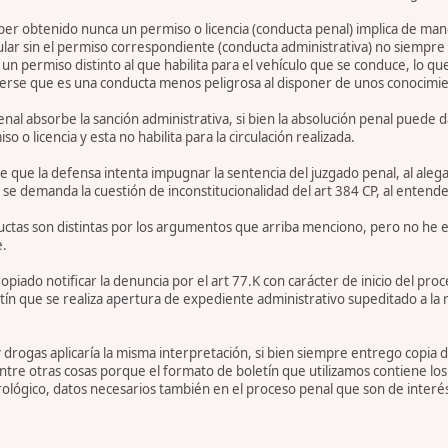
 haber obtenido nunca un permiso o licencia (conducta penal) implica de m
lar sin el permiso correspondiente (conducta administrativa) no siempre 
n permiso distinto al que habilita para el vehículo que se conduce, lo que 
rse que es una conducta menos peligrosa al disponer de unos conocimien
nal absorbe la sanción administrativa, si bien la absolución penal puede da
 o licencia y esta no habilita para la circulación realizada.
 de que la defensa intenta impugnar la sentencia del juzgado penal, al aleg
se demanda la cuestión de inconstitucionalidad del art 384 CP, al entend
nductas son distintas por los argumentos que arriba menciono, pero no he
e.
piado notificar la denuncia por el art 77.K con carácter de inicio del pro
ín que se realiza apertura de expediente administrativo supeditado a la res
y drogas aplicaría la misma interpretación, si bien siempre entrego copia
ntre otras cosas porque el formato de boletín que utilizamos contiene los 
lógico, datos necesarios también en el proceso penal que son de interés p