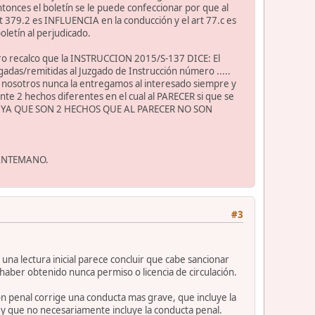
tonces el boletín se le puede confeccionar por que al
 379.2 es INFLUENCIA en la conducción y el art 77.c es
letín al perjudicado.
ero recalco que la INSTRUCCION 2015/S-137 DICE: El
gadas/remitidas al Juzgado de Instrucción número .....
ello nosotros nunca la entregamos al interesado siempre y
te 2 hechos diferentes en el cual al PARECER si que se
018, YA QUE SON 2 HECHOS QUE AL PARECER NO SON
 ANTEMANO.
#3
 una lectura inicial parece concluir que cabe sancionar
 haber obtenido nunca permiso o licencia de circulación.
ción penal corrige una conducta mas grave, que incluye la
e y que no necesariamente incluye la conducta penal.