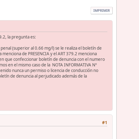
IMPRIMIR
9.2, la pregunta es:
enal (superior al 0.66 mg/l) se le realiza el boletín de
iona menciona de PRESENCIA y el ART 379.2 menciona
n que confeccionar boletín de denuncia con el numero
mos en el mismo caso de la NOTA INFORMATIVA Nº
tenido nunca un permiso o licencia de conducción no
letín de denuncia al perjudicado además de la
#1