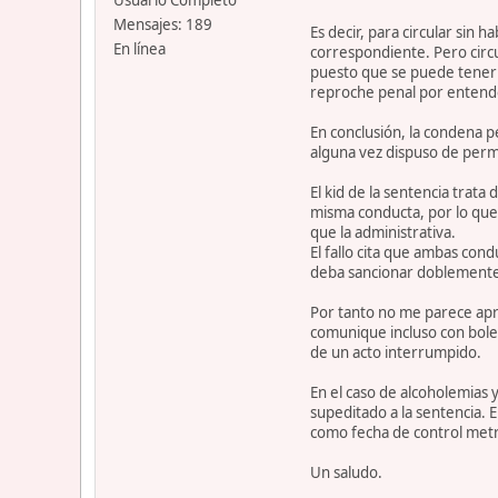
Usuario Completo
Mensajes: 189
Es decir, para circular sin
En línea
correspondiente. Pero circu
puesto que se puede tener u
reproche penal por entende
En conclusión, la condena pe
alguna vez dispuso de permiso
El kid de la sentencia trata
misma conducta, por lo que 
que la administrativa.
El fallo cita que ambas co
deba sancionar doblement
Por tanto no me parece apro
comunique incluso con bolet
de un acto interrumpido.
En el caso de alcoholemias 
supeditado a la sentencia. E
como fecha de control metro
Un saludo.