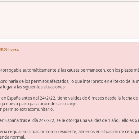
18:05 horas.
prorrogable automáticamente si las causas permanecen, con los plazos má
raordinaria de los permisos afectados, lo que interpreto en el texto de la 
 lugar a las siguientes situaciones:
a en España antes del 24/2/22, tiene validez de 6 meses desde la fecha d
orga nuevo plazo para proceder a su canje.
r permiso extracomunitario.
 en España tras el día 24/2/22, se le otorga una validez de 1 año, ello es
ría regular su situación como residente, almenos en situación de refugiado,
encia normal.