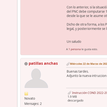
Con lo anterior, si la situ
del PNC debe computarse 1 
desde la que se le asume o
Dicho de otra forma, a los 
legal, y posteriormente se l
Un saludo
A
1 persona
le gusta esto.
patillas anchas
Miércoles 22 de Marzo de 202
Buenas tardes.
Adjunto la nueva intruccion
Instrucción COND 2022-20, 
1.9 MB
Novato
descargado
Mensajes: 2