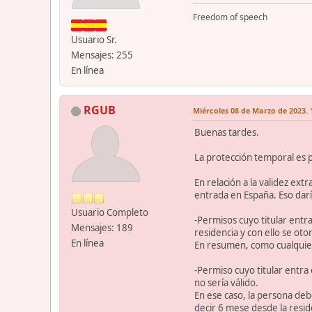
Freedom of speech
Usuario Sr.
Mensajes: 255
En línea
RGUB
Miércoles 08 de Marzo de 2023. 
Buenas tardes.
La protección temporal es 
En relación a la validez ext
entrada en España. Eso daría
Usuario Completo
-Permisos cuyo titular entr
Mensajes: 189
residencia y con ello se ot
En línea
En resumen, como cualquie
-Permiso cuyo titular entra
no sería válido.
En ese caso, la persona debe
decir 6 mese desde la resid