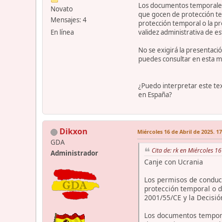
Los documentos temporales
Novato
que gocen de protección tem
Mensajes: 4
protección temporal o la p
En línea
validez administrativa de e
No se exigirá la presentaci
puedes consultar en esta m
¿Puedo interpretar este tex
en España?
Dikxon
Miércoles 16 de Abril de 2025. 1
GDA
Cita de: rk en Miércoles 1
Administrador
Canje con Ucrania
Los permisos de conducc
protección temporal o d
2001/55/CE y la Decisió
Los documentos tempora