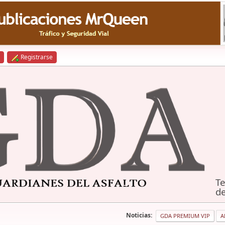
Registrarse
Te
de
Noticias:
GDA PREMIUM VIP
A