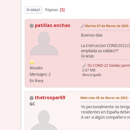
Páginas
1
IR ABAJO
patillas anchas
Martes 07 de Marzo de 2023. 
Buenos dias
La Instruccion COND2022/2, 
ampliada su validez??
Gracias
02-COND-22 Validez permi
Novato
2.67 MB
Mensajes: 2
descargado
En línea
thetrooper69
Miércoles 08 de Marzo de 2023. 
GC
Yo personalmente no tengo 
residentes en España deber
A ver si algún compañero n