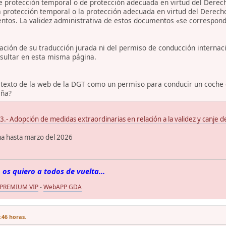
 protección temporal o de protección adecuada en virtud del Derecho
a protección temporal o la protección adecuada en virtud del Derec
ntos. La validez administrativa de estos documentos «se corresponde
tación de su traducción jurada ni del permiso de conducción interna
sultar en esta misma página.
 texto de la web de la DGT como un permiso para conducir un coche c
aña?
Adopción de medidas extraordinarias en relación a la validez y canje de
ma hasta marzo del 2026
 os quiero a todos de vuelta...
 PREMIUM VIP
-
WebAPP GDA
7:46 horas.