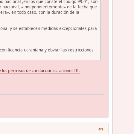
 nacional ,en los que conste el código 99.01, son
ho nacional, «independientemente» de la fecha que
rá», en todo caso, con la duración de la
cional y se establecen medidas excepcionales para
on licencia ucraniana y obviar las restricciones
 los permisos de conducción ucranianos III.
#7