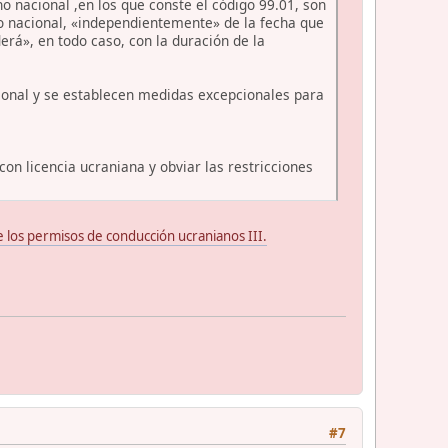
 nacional ,en los que conste el código 99.01, son
ho nacional, «independientemente» de la fecha que
rá», en todo caso, con la duración de la
cional y se establecen medidas excepcionales para
on licencia ucraniana y obviar las restricciones
 los permisos de conducción ucranianos III.
#7