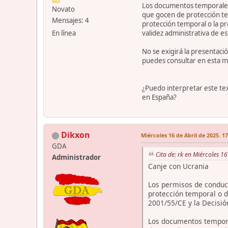
Los documentos temporales
Novato
que gocen de protección tem
Mensajes: 4
protección temporal o la p
En línea
validez administrativa de e
No se exigirá la presentaci
puedes consultar en esta m
¿Puedo interpretar este tex
en España?
Dikxon
Miércoles 16 de Abril de 2025. 1
GDA
Cita de: rk en Miércoles 1
Administrador
Canje con Ucrania
Los permisos de conducc
protección temporal o d
2001/55/CE y la Decisió
Los documentos tempora