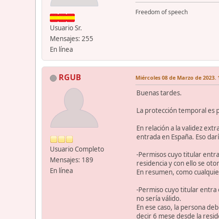
Freedom of speech
Usuario Sr.
Mensajes: 255
En línea
RGUB
Miércoles 08 de Marzo de 2023. 
Buenas tardes.
La protección temporal es 
En relación a la validez ext
entrada en España. Eso daría
Usuario Completo
-Permisos cuyo titular entr
Mensajes: 189
residencia y con ello se ot
En línea
En resumen, como cualquie
-Permiso cuyo titular entra
no sería válido.
En ese caso, la persona debe
decir 6 mese desde la resid