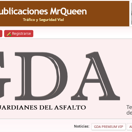
Registrarse
Te
de
Noticias:
GDA PREMIUM VIP
A