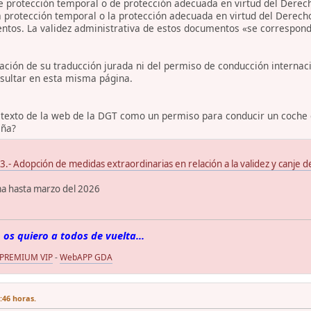
 protección temporal o de protección adecuada en virtud del Derecho
a protección temporal o la protección adecuada en virtud del Derec
ntos. La validez administrativa de estos documentos «se corresponde
tación de su traducción jurada ni del permiso de conducción interna
sultar en esta misma página.
 texto de la web de la DGT como un permiso para conducir un coche c
aña?
Adopción de medidas extraordinarias en relación a la validez y canje de
ma hasta marzo del 2026
 os quiero a todos de vuelta...
 PREMIUM VIP
-
WebAPP GDA
7:46 horas.