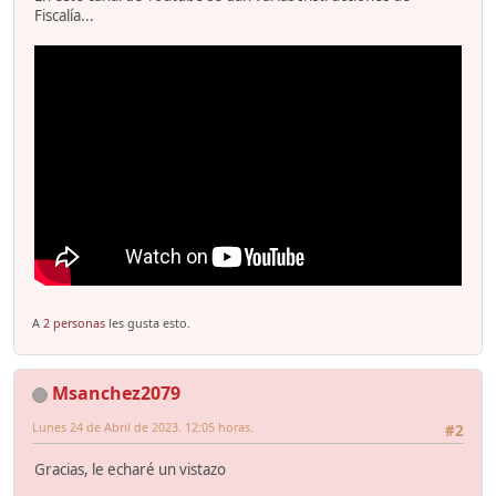
Fiscalía...
A
2 personas
les gusta esto.
Msanchez2079
Lunes 24 de Abril de 2023. 12:05 horas.
#2
Gracias, le echaré un vistazo