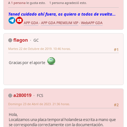
A
1 persona
le gusta esto.
1 persona agradeció esto.
Tened cuidado ahí fuera, os quiero a todos de vuelta...
APP GDA
-
APP GDA PREMIUM VIP
-
WebAPP GDA
flagon
GC
Martes 22 de Octubre de 2019. 10:46 horas.
#1
Gracias por el aporte
a280019
FCS
Domingo 23 de Abril de 2023. 21:36 horas.
#2
Hola,
Localizamos una placa temporal holandesa escrita a mano que
se correspondía correctamente con la documentación.