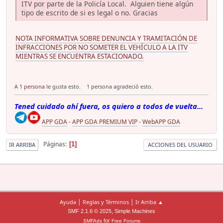
ITV por parte de la Policía Local. Alguien tiene algún
tipo de escrito de si es legal o no. Gracias
NOTA INFORMATIVA SOBRE DENUNCIA Y TRAMITACIÓN DE
INFRACCIONES POR NO SOMETER EL VEHÍCULO A LA ITV
MIENTRAS SE ENCUENTRA ESTACIONADO.
A
1 persona
le gusta esto.
1 persona agradeció esto.
Tened cuidado ahí fuera, os quiero a todos de vuelta...
APP GDA
-
APP GDA PREMIUM VIP
-
WebAPP GDA
Páginas
1
IR ARRIBA
ACCIONES DEL USUARIO
|
|
Ayuda
Reglas y Términos
Ir Arriba ▲
,
SMF 2.1.6 © 2025
Simple Machines
for
SMFAds
Free Forums