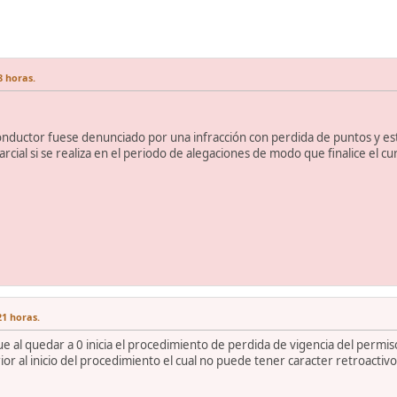
8 horas.
nductor fuese denunciado por una infracción con perdida de puntos y esta
rcial si se realiza en el periodo de alegaciones de modo que finalice el cu
21 horas.
 al quedar a 0 inicia el procedimiento de perdida de vigencia del permis
ior al inicio del procedimiento el cual no puede tener caracter retroactiv