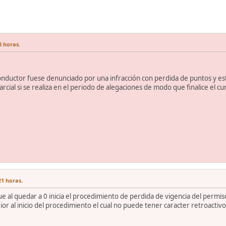
8 horas.
nductor fuese denunciado por una infracción con perdida de puntos y esta
rcial si se realiza en el periodo de alegaciones de modo que finalice el cu
21 horas.
 al quedar a 0 inicia el procedimiento de perdida de vigencia del permis
ior al inicio del procedimiento el cual no puede tener caracter retroactiv