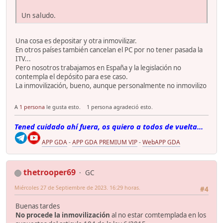
Un saludo.
Una cosa es depositar y otra inmovilizar.
En otros países también cancelan el PC por no tener pasada la
ITV...
Pero nosotros trabajamos en España y la legislación no
contempla el depósito para ese caso.
La inmovilización, bueno, aunque personalmente no inmovilizo
A
1 persona
le gusta esto.
1 persona agradeció esto.
Tened cuidado ahí fuera, os quiero a todos de vuelta...
APP GDA
-
APP GDA PREMIUM VIP
-
WebAPP GDA
thetrooper69
GC
Miércoles 27 de Septiembre de 2023. 16:29 horas.
#4
Buenas tardes
No procede la inmovilización
al no estar comtemplada en los