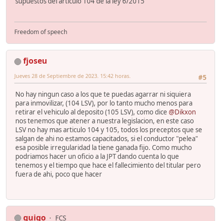
supuestos del articulo 104 de la ley 6/2015
Freedom of speech
fjoseu
Jueves 28 de Septiembre de 2023. 15:42 horas.
#5
No hay ningun caso a los que te puedas agarrar ni siquiera
para inmovilizar, (104 LSV), por lo tanto mucho menos para
retirar el vehiculo al deposito (105 LSV), como dice
@Dikxon
nos tenemos que atener a nuestra legislacion, en este caso
LSV no hay mas articulo 104 y 105, todos los preceptos que se
salgan de ahi no estamos capacitados, si el conductor "pelea"
esa posible irregularidad la tiene ganada fijo. Como mucho
podriamos hacer un oficio a la JPT dando cuenta lo que
tenemos y el tiempo que hace el fallecimiento del titular pero
fuera de ahi, poco que hacer
guigo
FCS