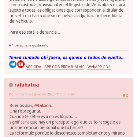
como custodia provisional en el Registro de Vehículos y estará
sujeto a todas las obligaciones que corresponden al titular de
un vehículo hasta que se resuelva la adjudicación hereditaria
del vehículo.
Para eso está la denuncia...
A
1 persona
le gusta esto.
Tened cuidado ahí fuera, os quiero a todos de vuelta...
APP GDA
-
APP GDA PREMIUM VIP
-
WebAPP GDA
rafabatua
Domingo 16 de Julio de 2023. 11:15 horas.
#2
Buenos días,
@Dikxon
.
Una repregunta.
Cuando te refieres a no es lógico.....
significaría que hay un precepto legal que así lo recoge o es
una percepción personal que tu harías?
La reformulo porqué lo desconozco completamente y mirado