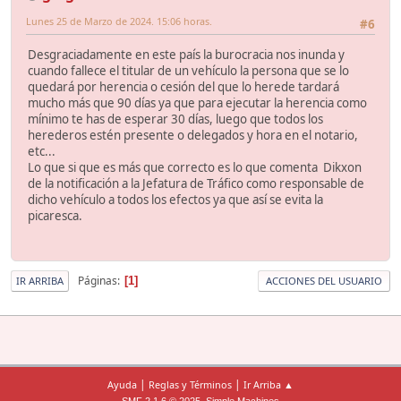
Lunes 25 de Marzo de 2024. 15:06 horas.
#6
Desgraciadamente en este país la burocracia nos inunda y
cuando fallece el titular de un vehículo la persona que se lo
quedará por herencia o cesión del que lo herede tardará
mucho más que 90 días ya que para ejecutar la herencia como
mínimo te has de esperar 30 días, luego que todos los
herederos estén presente o delegados y hora en el notario,
etc...
Lo que si que es más que correcto es lo que comenta Dikxon
de la notificación a la Jefatura de Tráfico como responsable de
dicho vehículo a todos los efectos ya que así se evita la
picaresca.
Páginas
1
IR ARRIBA
ACCIONES DEL USUARIO
|
|
Ayuda
Reglas y Términos
Ir Arriba ▲