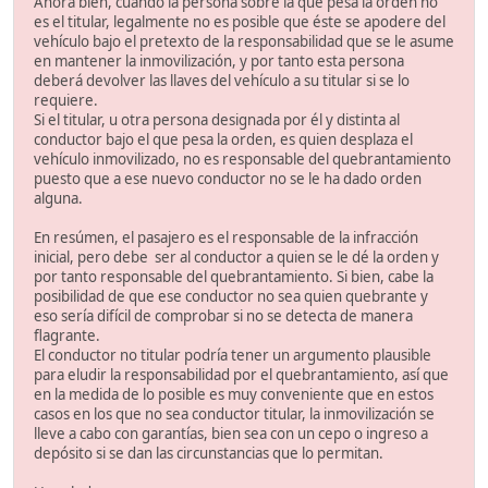
Ahora bien, cuando la persona sobre la que pesa la orden no
es el titular, legalmente no es posible que éste se apodere del
vehículo bajo el pretexto de la responsabilidad que se le asume
en mantener la inmovilización, y por tanto esta persona
deberá devolver las llaves del vehículo a su titular si se lo
requiere.
Si el titular, u otra persona designada por él y distinta al
conductor bajo el que pesa la orden, es quien desplaza el
vehículo inmovilizado, no es responsable del quebrantamiento
puesto que a ese nuevo conductor no se le ha dado orden
alguna.
En resúmen, el pasajero es el responsable de la infracción
inicial, pero debe ser al conductor a quien se le dé la orden y
por tanto responsable del quebrantamiento. Si bien, cabe la
posibilidad de que ese conductor no sea quien quebrante y
eso sería difícil de comprobar si no se detecta de manera
flagrante.
El conductor no titular podría tener un argumento plausible
para eludir la responsabilidad por el quebrantamiento, así que
en la medida de lo posible es muy conveniente que en estos
casos en los que no sea conductor titular, la inmovilización se
lleve a cabo con garantías, bien sea con un cepo o ingreso a
depósito si se dan las circunstancias que lo permitan.