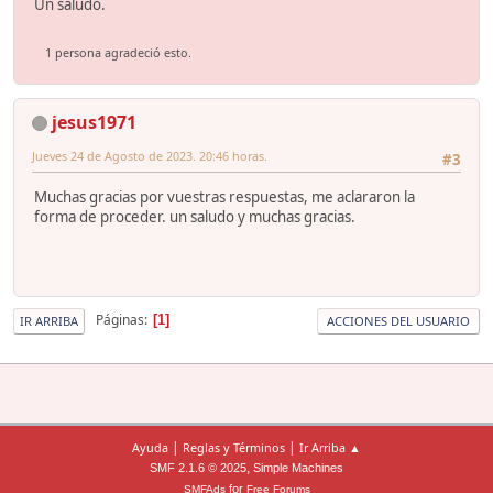
Un saludo.
1 persona agradeció esto.
jesus1971
Jueves 24 de Agosto de 2023. 20:46 horas.
#3
Muchas gracias por vuestras respuestas, me aclararon la
forma de proceder. un saludo y muchas gracias.
Páginas
1
IR ARRIBA
ACCIONES DEL USUARIO
|
|
Ayuda
Reglas y Términos
Ir Arriba ▲
,
SMF 2.1.6 © 2025
Simple Machines
for
SMFAds
Free Forums